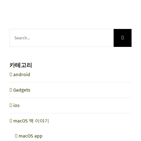
Search
for:
카테고리
android
Gadgets
ios
macOS 맥 이야기
macOS app