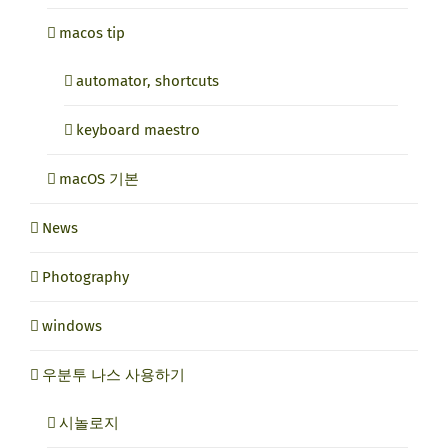
macos tip
automator, shortcuts
keyboard maestro
macOS 기본
News
Photography
windows
우분투 나스 사용하기
시놀로지