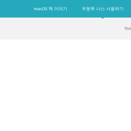
Skip
macOS 맥 이야기
우분투 나스 사용하기
to
content
You
View
Larger
Image