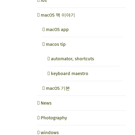
ios
macOS 맥 이야기
macOS app
macos tip
automator, shortcuts
keyboard maestro
macOS 기본
News
Photography
windows