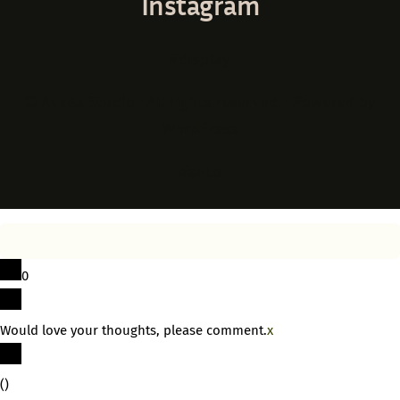
Instagram
#display
© Avada Studio • All rights reserved. • Powered by
WordPress
#auto
0
Would love your thoughts, please comment.
x
(
)