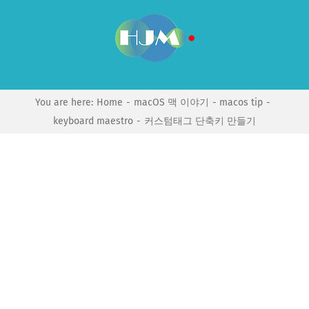
Skip
to
content
You are here:
Home
macOS 맥 이야기
macos tip
keyboard maestro
커스텀태그 단축키 만들기
View
Larger
Image