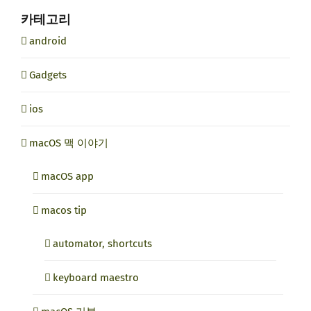
카테고리
android
Gadgets
ios
macOS 맥 이야기
macOS app
macos tip
automator, shortcuts
keyboard maestro