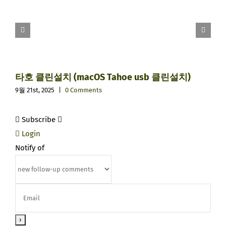
타호 클린설치 (macOS Tahoe usb 클린설치)
9월 21st, 2025
|
0 Comments
Subscribe
Login
Notify of