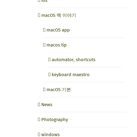
ios
macOS 맥 이야기
macOS app
macos tip
automator, shortcuts
keyboard maestro
macOS 기본
News
Photography
windows