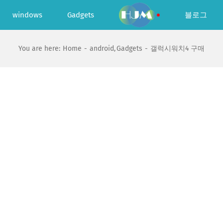
windows
Gadgets
블로그
You are here:
Home
android
Gadgets
갤럭시워치4 구매