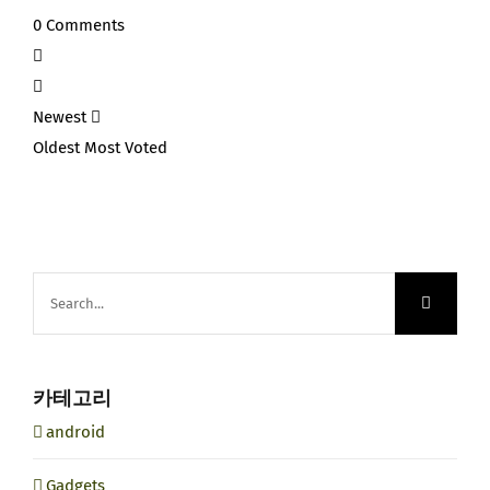
0
Comments
Newest
Oldest
Most Voted
Search
for:
카테고리
android
Gadgets