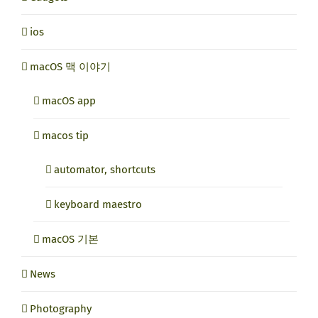
ios
macOS 맥 이야기
macOS app
macos tip
automator, shortcuts
keyboard maestro
macOS 기본
News
Photography