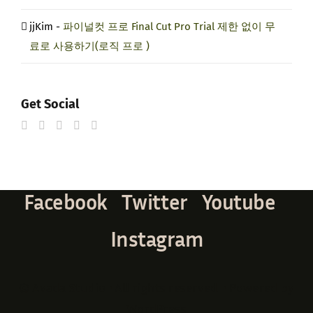
jjKim
-
파이널컷 프로 Final Cut Pro Trial 제한 없이 무
료로 사용하기(로직 프로 )
Get Social
Facebook
Twitter
Youtube
Instagram
© Avada Studio • All rights reserved. • Powered by
WordPress