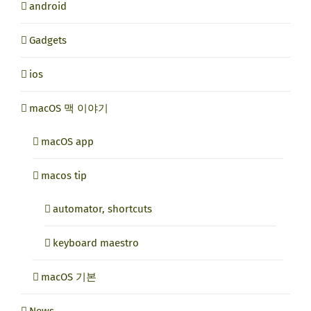
android
Gadgets
ios
macOS 맥 이야기
macOS app
macos tip
automator, shortcuts
keyboard maestro
macOS 기본
News