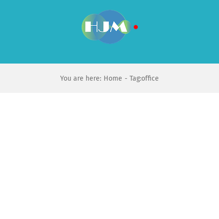
Skip
to
content
You are here:
Home
Tag:
office