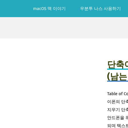
Skip
macOS 맥 이야기
우분투 나스 사용하기
to
content
단축
(남는
Table o
이폰의 단
지우기 단축
안드폰을 위
되며 텍스