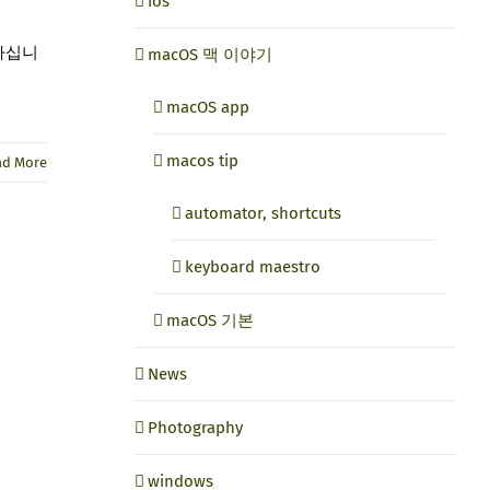
ios
입하십니
macOS 맥 이야기
macOS app
macos tip
ad More
automator, shortcuts
keyboard maestro
macOS 기본
News
Photography
windows