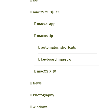
ios
macOS 맥 이야기
macOS app
macos tip
automator, shortcuts
keyboard maestro
macOS 기본
News
Photography
windows