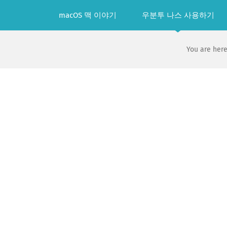
Skip
macOS 맥 이야기
우분투 나스 사용하기
to
content
You are here
View
Larger
Image