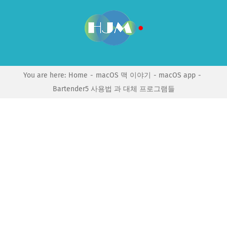
Skip
to
content
You are here:
Home
macOS 맥 이야기
macOS app
Bartender5 사용법 과 대체 프로그램들
View
Larger
Image