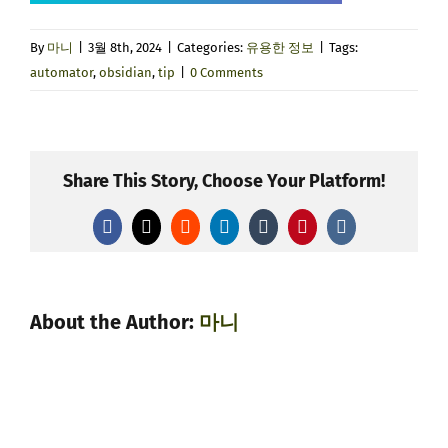
By
마니
|
3월 8th, 2024
|
Categories:
유용한 정보
|
Tags:
automator
,
obsidian
,
tip
|
0 Comments
Share This Story, Choose Your Platform!
Facebook
X
Reddit
LinkedIn
Tumblr
Pinterest
Vk
About the Author:
마니