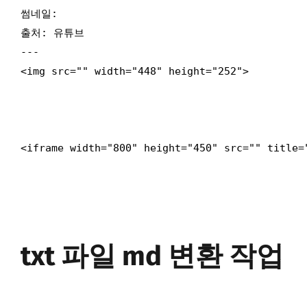
썸네일: 

출처: 유튜브

---

<img src="" width="448" height="252">

txt 파일 md 변환 작업