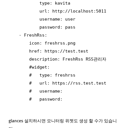
            type: kavita

            url: http://localhost:5011

            username: user

            password: pass

    - FreshRss:

        icon: freshrss.png

        href: https://test.test

        description: FreshRss RSS관리자

        #widget:

        #   type: freshrss

        #   url: https://rss.test.test

        #   username: 

        #   password: 

glances 설치하시면 모니터링 위젯도 생성 할 수가 있습니