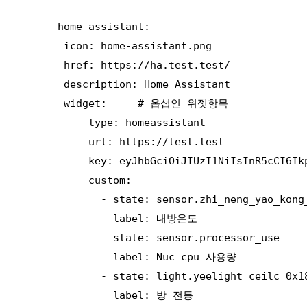
    - home assistant:

       icon: home-assistant.png

       href: https://ha.test.test/

       description: Home Assistant

       widget:     # 옵셥인 위젯항목

           type: homeassistant

           url: https://test.test

           key: eyJhbGciOiJIUzI1NiIsInR5cCI6Ik
           custom: 

             - state: sensor.zhi_neng_yao_kong_
               label: 내방온도

             - state: sensor.processor_use

               label: Nuc cpu 사용량

             - state: light.yeelight_ceilc_0x18
               label: 방 전등
