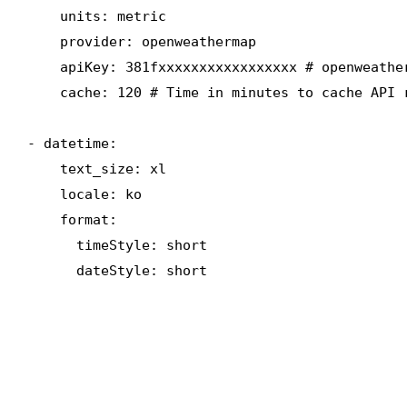
    units: metric 

    provider: openweathermap

    apiKey: 381fxxxxxxxxxxxxxxxxx # openweat
    cache: 120 # Time in minutes to cache API r
- datetime:

    text_size: xl

    locale: ko

    format:

      timeStyle: short

      dateStyle: short