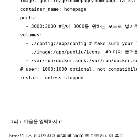
    image: ghcr.io/gethomepage/homepage:latest

    container_name: homepage

    ports:

      - 3000:3000 #앞에 3000를 원하는 포트로 넣어
    volumes:

      - ./config:/app/config # Make sure your l
      - ./image:/app/public/icons  #이미
      - /var/run/docker.sock:/var/run/docker.s
    # user: 1000:1000 optional, not compatibil
    restart: unless-stopped
그리고 다음을 입력하시고
http://나스IP:지정한포트(위에 3000) 를 입력하시면 홈페