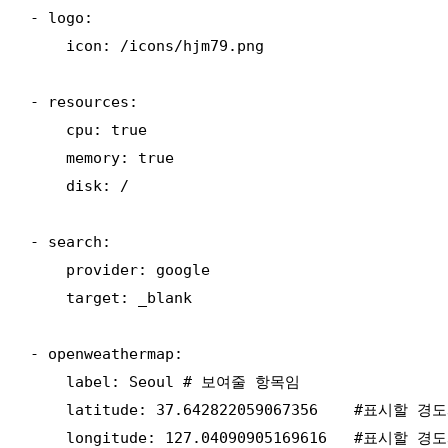
- logo:

    icon: /icons/hjm79.png

- resources:

    cpu: true

    memory: true

    disk: /

- search:

    provider: google

    target: _blank

- openweathermap:

    label: Seoul # 보여줄 항목임

    latitude: 37.642822059067356    #표시할 경
    longitude: 127.04090905169616   #표시할 경